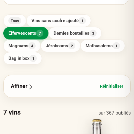
Vins sans soufre ajouté
Tous
1
Effervescents
Demies bouteilles
7
3
Magnums
Jéroboams
Mathusalems
4
2
1
Bag in box
1
Affiner
Réinitialiser
7
vins
sur
367
publiés