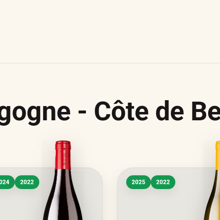
gogne - Côte de B
024
2022
2025
2022