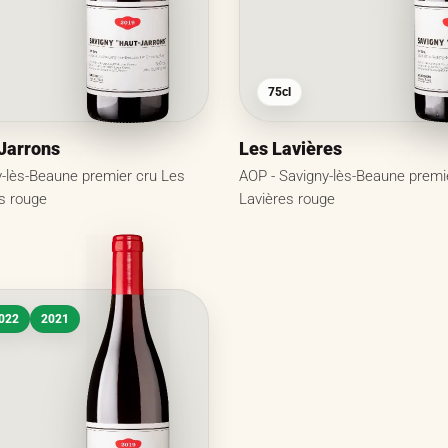
75cl
Jarrons
Les Lavières
y-lès-Beaune premier cru Les
AOP - Savigny-lès-Beaune premi
s rouge
Lavières rouge
022
2021