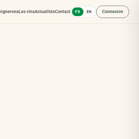
vignerons
Les vins
Actualités
Contact
Connexion
FR
EN