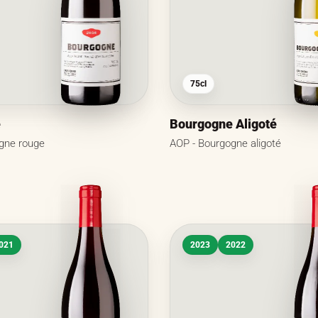
75cl
e
Bourgogne Aligoté
gne rouge
AOP - Bourgogne aligoté
021
2023
2022