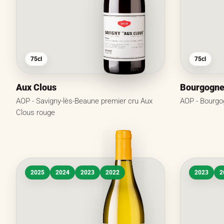
75cl
75cl
Aux Clous
Bourgogn
AOP - Savigny-lès-Beaune premier cru Aux
AOP - Bourgo
Clous rouge
2025
2024
2023
2022
2023
2