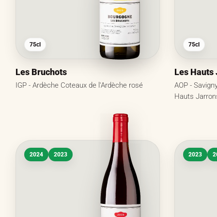
75cl
75cl
Les Bruchots
Les Hauts 
IGP - Ardèche Coteaux de l'Ardèche rosé
AOP - Savign
Hauts Jarron
2024
2023
2023
2