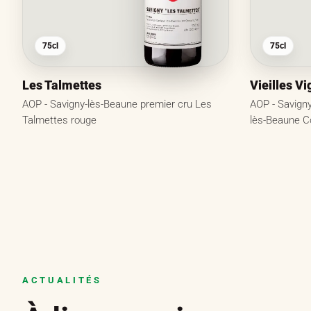
75cl
75cl
Les Talmettes
Vieilles V
AOP - Savigny-lès-Beaune premier cru Les
AOP - Savigny
Talmettes rouge
lès-Beaune C
ACTUALITÉS