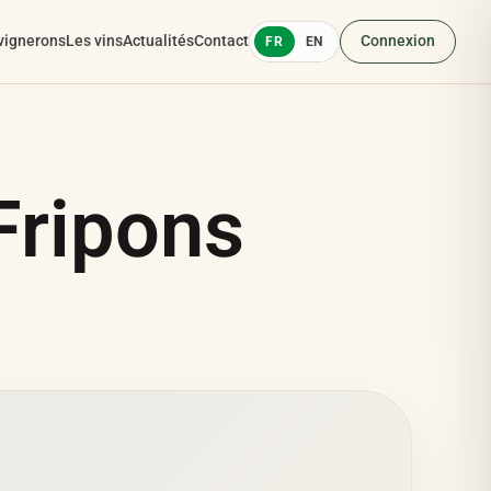
vignerons
Les vins
Actualités
Contact
Connexion
FR
EN
ripons