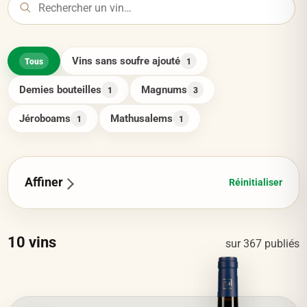
Vins sans soufre ajouté
Tous
1
Demies bouteilles
Magnums
1
3
Jéroboams
Mathusalems
1
1
Affiner
Réinitialiser
10
vins
sur
367
publiés