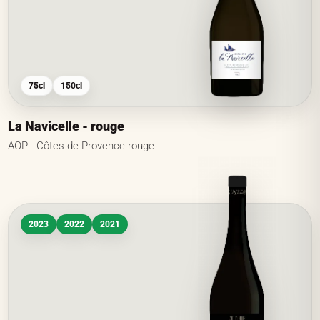
75cl
150cl
La Navicelle - rouge
AOP - Côtes de Provence rouge
2023
2022
2021