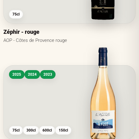
75cl
Zéphir - rouge
AOP - Côtes de Provence rouge
2025
2024
2023
75cl
300cl
600cl
150cl