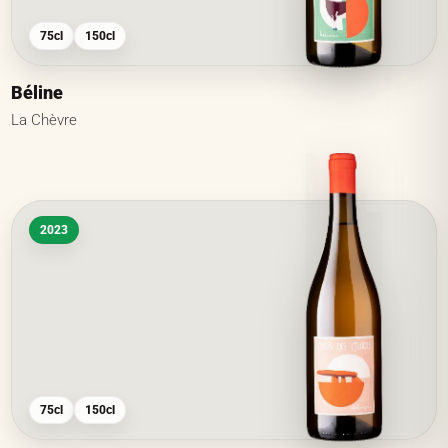
75cl
150cl
Béline
La Chèvre
2023
75cl
150cl