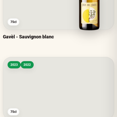
75cl
Gavèl - Sauvignon blanc
2023
2022
75cl