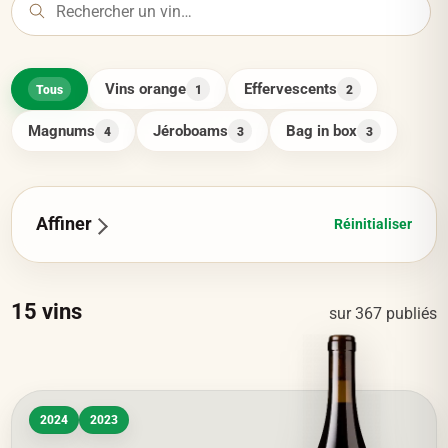
Vins orange
Effervescents
Tous
1
2
Magnums
Jéroboams
Bag in box
4
3
3
Affiner
Réinitialiser
15
vins
sur
367
publiés
2024
2023