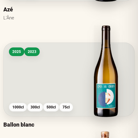
Azé
L’Âne
2025
2023
1000cl
300cl
500cl
75cl
Ballon blanc