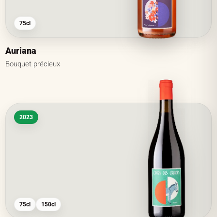
75cl
Auriana
Bouquet précieux
2023
75cl
150cl