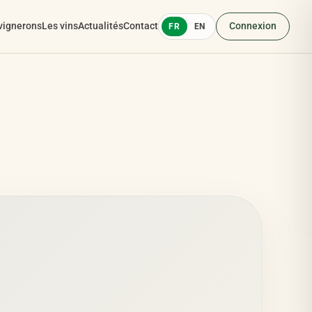
vignerons
Les vins
Actualités
Contact
Connexion
FR
EN