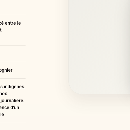
cé entre le
t
ognier
s indigènes.
inox
journalière.
sence d’un
le