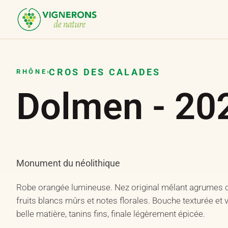
Panneau de gestion des cookies
CROS DES CALADES
RHÔNE
›
Dolmen
-
20
Monument du néolithique
Robe orangée lumineuse. Nez original mêlant agrumes c
fruits blancs mûrs et notes florales. Bouche texturée et v
belle matière, tanins fins, finale légèrement épicée.