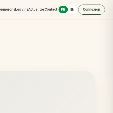
vignerons
Les vins
Actualités
Contact
Connexion
FR
EN