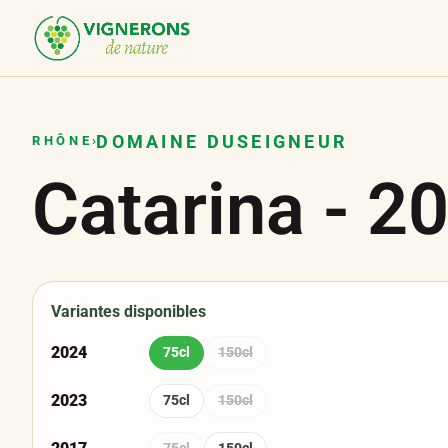
Panneau de gestion des cookies
DOMAINE DUSEIGNEUR
RHÔNE
›
Catarina
-
2
Variantes disponibles
2024
75cl
150cl
2023
75cl
150cl