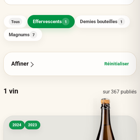
Effervescents
Demies bouteilles
Tous
1
1
Magnums
7
Affiner
Réinitialiser
1
vin
sur
367
publiés
2024
2023