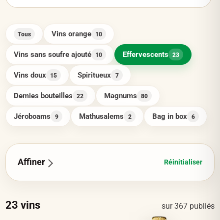
Vins orange
Tous
10
Vins sans soufre ajouté
Effervescents
10
23
Vins doux
Spiritueux
15
7
Demies bouteilles
Magnums
22
80
Jéroboams
Mathusalems
Bag in box
9
2
6
Affiner
Réinitialiser
23
vins
sur
367
publiés