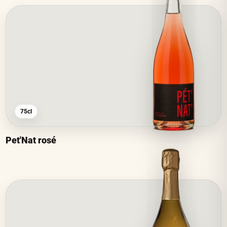
75cl
Pet'Nat rosé