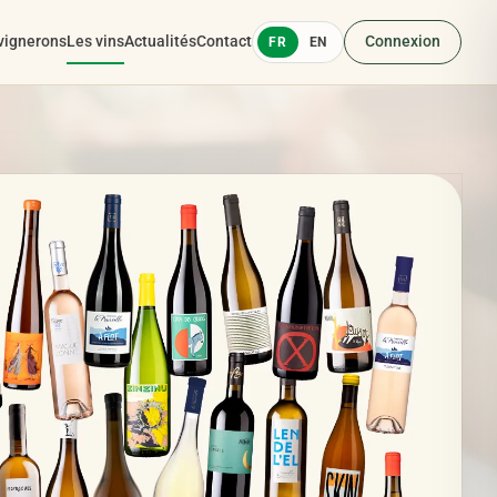
vignerons
Les vins
Actualités
Contact
Connexion
FR
EN