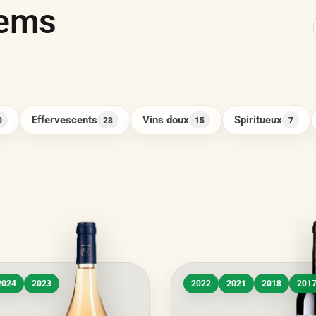
lems
Effervescents
Vins doux
Spiritueux
0
23
15
7
2024
2023
2022
2021
2018
201