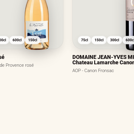
00cl
600cl
150cl
75cl
150cl
300cl
600c
sé
DOMAINE JEAN-YVES MI
Chateau Lamarche Cano
 de Provence rosé
AOP - Canon Fronsac