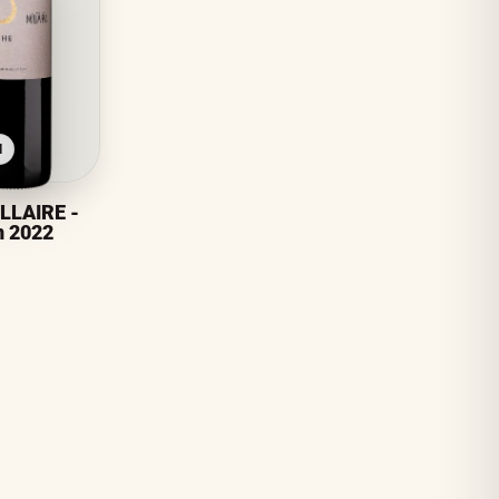
l
LLAIRE -
n 2022