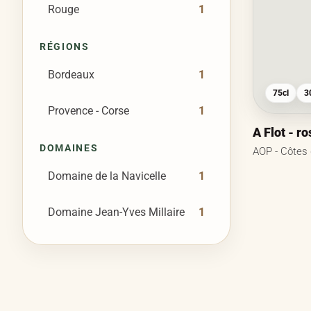
Rouge
1
RÉGIONS
Bordeaux
1
75cl
3
Provence - Corse
1
A Flot - ro
DOMAINES
AOP - Côtes
Domaine de la Navicelle
1
Domaine Jean-Yves Millaire
1