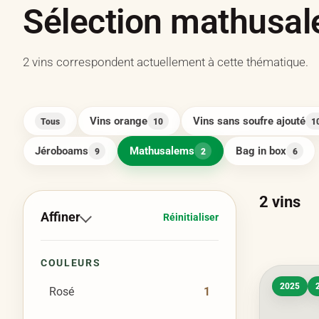
Sélection mathusa
2 vins correspondent actuellement à cette thématique.
Vins orange
Vins sans soufre ajouté
Tous
10
1
Jéroboams
Mathusalems
Bag in box
9
2
6
2
vins
Affiner
Réinitialiser
COULEURS
2025
Rosé
1