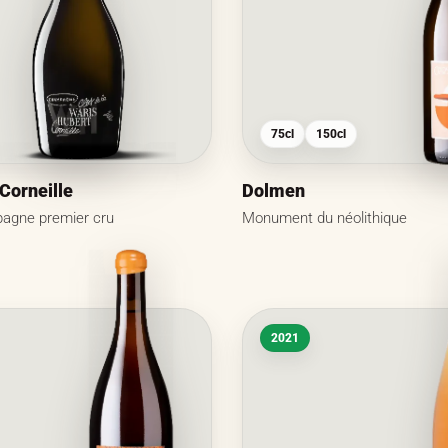
75cl
150cl
 Corneille
Dolmen
agne premier cru
Monument du néolithique
2021