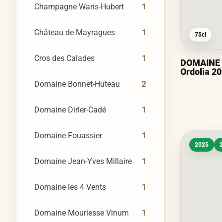
Champagne Waris-Hubert
1
Château de Mayragues
1
75cl
Cros des Calades
1
DOMAINE 
Ordolia 2
Domaine Bonnet-Huteau
2
Domaine Dirler-Cadé
1
Domaine Fouassier
1
2025
Domaine Jean-Yves Millaire
1
Domaine les 4 Vents
1
Domaine Mouriesse Vinum
1