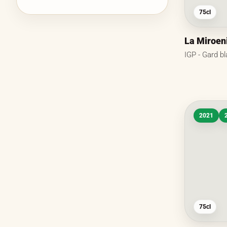
75cl
La Miroen
IGP - Gard b
2021
75cl