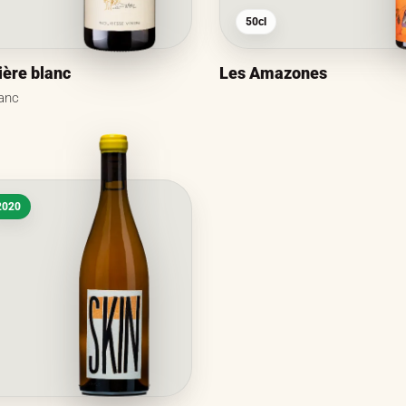
50cl
ière blanc
Les Amazones
lanc
2020