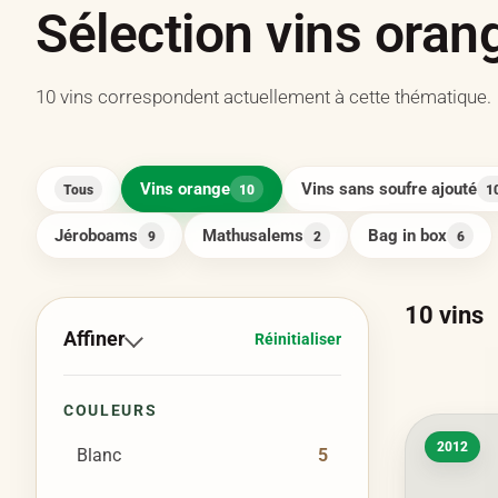
Sélection vins oran
10 vins correspondent actuellement à cette thématique.
Vins orange
Vins sans soufre ajouté
Tous
10
1
Jéroboams
Mathusalems
Bag in box
9
2
6
10
vins
Affiner
Réinitialiser
COULEURS
2012
Blanc
5