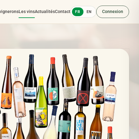
vignerons
Les vins
Actualités
Contact
Connexion
FR
EN