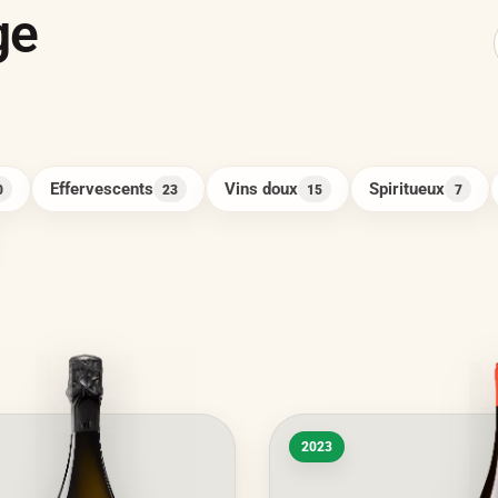
ge
Effervescents
Vins doux
Spiritueux
0
23
15
7
2023