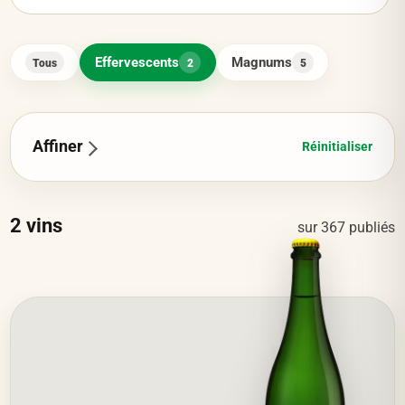
Effervescents
Magnums
Tous
2
5
Affiner
Réinitialiser
2
vins
sur
367
publiés