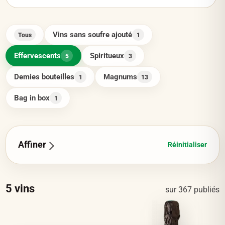
Vins sans soufre ajouté
Tous
1
Effervescents
Spiritueux
5
3
Demies bouteilles
Magnums
1
13
Bag in box
1
Affiner
Réinitialiser
5
vins
sur
367
publiés