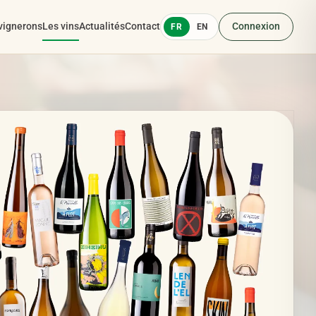
vignerons
Les vins
Actualités
Contact
Connexion
FR
EN