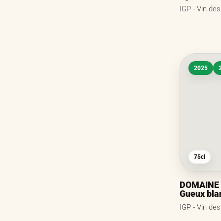
IGP - Vin de
2025
75cl
DOMAINE 
Gueux bla
IGP - Vin de