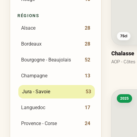
RÉGIONS
Alsace
28
75cl
Bordeaux
28
Chalasse
Bourgogne - Beaujolais
52
AOP - Côtes 
Champagne
13
Jura - Savoie
53
2025
Languedoc
17
Provence - Corse
24