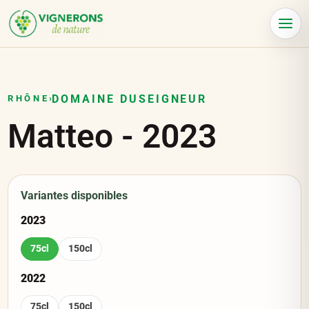
Panneau de gestion des cookies
Menu
DOMAINE DUSEIGNEUR
RHÔNE
›
Matteo
-
2023
Variantes disponibles
2023
75cl
150cl
2022
75cl
150cl