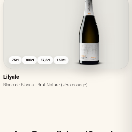
75cl
300cl
37,5cl
150cl
Lilyale
Blanc de Blancs - Brut Nature (zéro dosage)