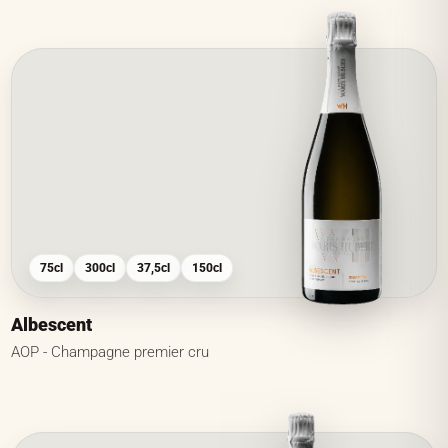
75cl
300cl
37,5cl
150cl
Albescent
AOP - Champagne premier cru